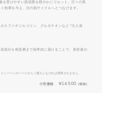
刺激を受けやすい肌状態を穏やかにリセット。日々の美
 スト効果を与え、次の肌サイクルへとつなげます。
ホスファチジルコリン、グルタチオンなど “注入発
美容成分を角質層まで効率的に届けることで、美容液の
キャンペーンのページからご購入しなければ適用されません。
¥
14,500
小売価格
（税抜）