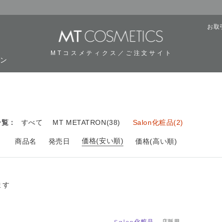
お取
MTコスメティクス／ご注文サイト
ーン
用
一覧：
すべて
MT METATRON(38)
Salon化粧品(2)
価格(安い順)
：
商品名
発売日
価格(高い順)
ます
Salon化粧品
店販用