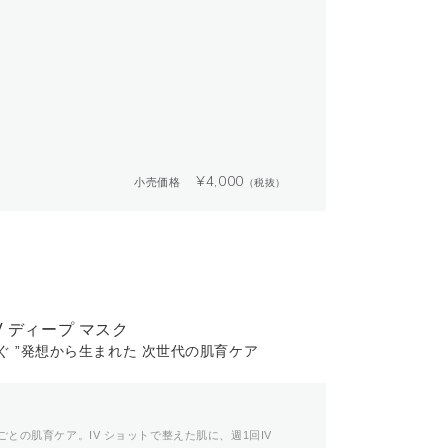
¥
4,000
小売価格
（税抜）
 IV ディープ マスク
ぐ ”発想から生まれた 次世代の肌育ケア
との肌育ケア。IV ショットで整えた肌に、週1回IV