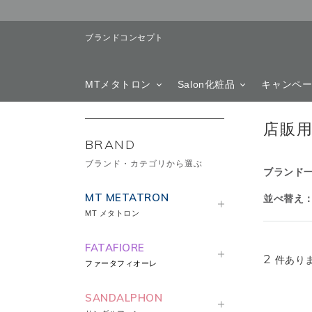
ブランドコンセプト
MTメタトロン
Salon化粧品
キャンペ
店販
BRAND
ブランド・カテゴリから選ぶ
ブランド
MT METATRON
並べ替え
MT メタトロン
FATAFIORE
2
件あり
ファータフィオーレ
SANDALPHON