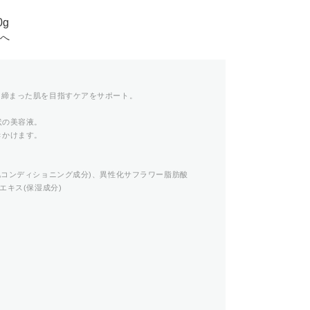
g
スへ
き締まった肌を目指すケアをサポート。
状の美容液。
きかけます。
肌コンディショニング成分)、異性化サフラワー脂肪酸
エキス(保湿成分)