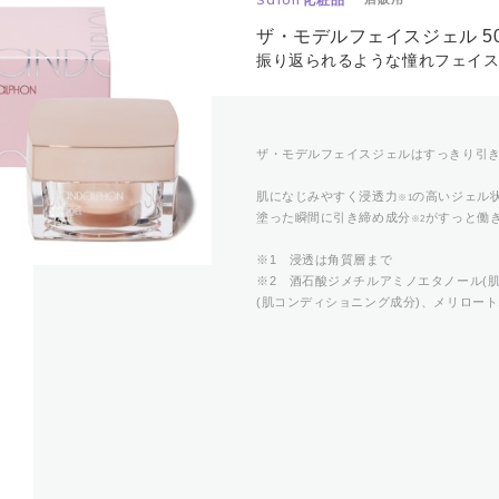
ザ・モデルフェイスジェル 50
振り返られるような憧れフェイ
ザ・モデルフェイスジェルはすっきり引
肌になじみやすく浸透力
の高いジェル
※1
塗った瞬間に引き締め成分
がすっと働
※2
※1 浸透は角質層まで
※2 酒石酸ジメチルアミノエタノール(
(肌コンディショニング成分)、メリロート