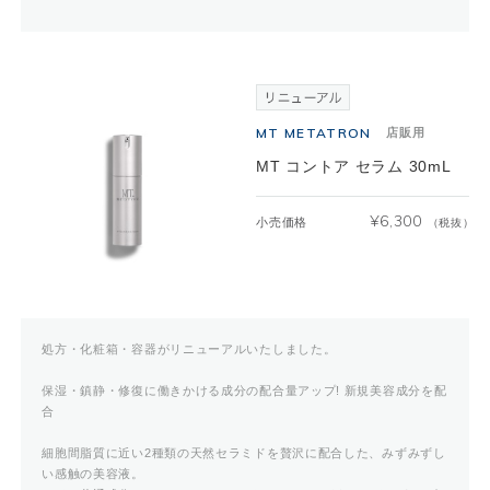
MT METATRON
店販用
MT コントア セラム 30mL
¥
6,300
小売価格
（税抜）
処方・化粧箱・容器がリニューアルいたしました。
保湿・鎮静・修復に働きかける成分の配合量アップ! 新規美容成分を配
合
細胞間脂質に近い2種類の天然セラミドを贅沢に配合した、みずみずし
い感触の美容液。