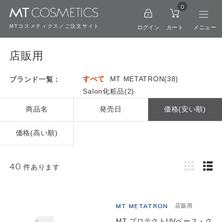
0
MTコスメティクス／ご注文サイト
ログイン
カート
店販用
すべて
MT METATRON(38)
ブランド一覧：
Salon化粧品(2)
商品名
発売日
価格(安い順)
価格(高い順)
40
件あります
MT METATRON
店販用
MT プロテクトUVベース・ク