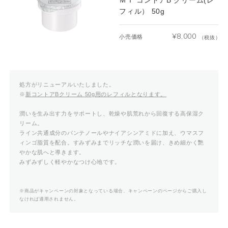
フィル） 50g
¥
8,000
小売価格
（税抜）
処方がリニューアルいたしました。
※
新コントアBクリーム 50g用のレフィルとなります。
潤いを生み出す力をサポートし、乾燥や肌荒れから回復する高保湿ク
リーム。
ライン共通成分のパンテノールやナイアシンアミドに加え、ウマスフ
ィンゴ脂質を配合。すみずみまでリッチな潤いを届け、きめ細かく艷
やかな肌へと導きます。
みずみずしく軽やかなつけ心地です。
※商品がキャンペーンの対象となっている場合、キャンペーンのページからご購入し
なければ適用されません。