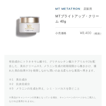
MT METATRON
店販用
MTブライトアップ・クリー
ム 40g
¥
8,400
小売価格
（税抜）
有効成分にトラネキサム酸※1、グリチルレチン酸ステアリル※2を配
合した、美白クリーム※3。メラニン生成の初期段階から働きかけ、優
れた美白効果※3を発揮しながら潤いのある柔らかな素肌へ導きます。
※1 美白成分
※2 抗炎症成分
※3 メラニンの生成を抑え、シミ・ソバカスを防ぐこと
※商品がキャンペーンの対象となっている場合、キャンペーンのページからご購入し
なければ適用されません。