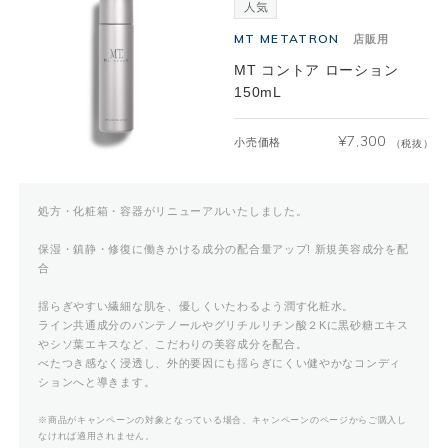
MT METATRON
店販用
MT コントア ローション
150mL
¥
7,300
小売価格
（税抜）
処方・化粧箱・容器がリニューアルいたしました。
保湿・鎮静・修復に働きかける成分の配合量アップ! 新規美容成分を配
合
揺らぎやすい繊細な肌を、優しくいたわるよう潤す化粧水。
ライン共通成分のパンテノールやグリチルリチン酸２Kに黒砂糖エキス
やシソ葉エキスなど、こだわりの美容成分を配合。
べたつき感なく浸透し、外的要因にも揺らぎにくい健やかなコンディ
ションへと導きます。
※商品がキャンペーンの対象となっている場合、キャンペーンのページからご購入し
なければ適用されません。