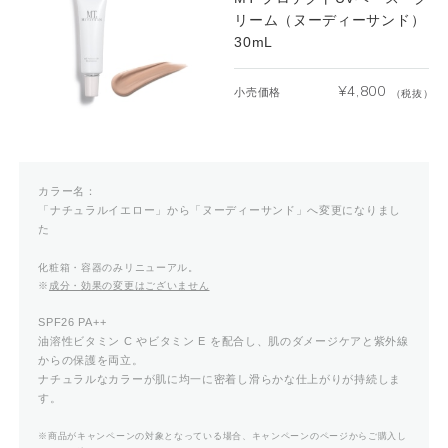
リーム（ヌーディーサンド）
30mL
¥
4,800
小売価格
（税抜）
カラー名：
「ナチュラルイエロー」から「ヌーディーサンド」へ変更になりまし
た
化粧箱・容器のみリニューアル。
※
成分・効果の変更はございません
SPF26 PA++
油溶性ビタミン C やビタミン E を配合し、肌のダメージケアと紫外線
からの保護を両立。
ナチュラルなカラーが肌に均一に密着し滑らかな仕上がりが持続しま
す。
※商品がキャンペーンの対象となっている場合、キャンペーンのページからご購入し