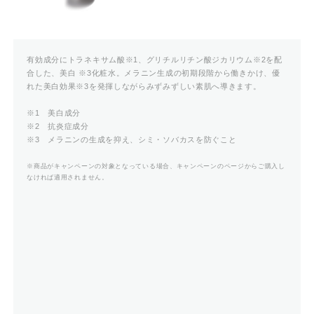
有効成分にトラネキサム酸※1、グリチルリチン酸ジカリウム※2を配
合した、美白 ※3化粧水。メラニン生成の初期段階から働きかけ、優
れた美白効果※3を発揮しながらみずみずしい素肌へ導きます。
※1 美白成分
※2 抗炎症成分
※3 メラニンの生成を抑え、シミ・ソバカスを防ぐこと
※商品がキャンペーンの対象となっている場合、キャンペーンのページからご購入し
なければ適用されません。