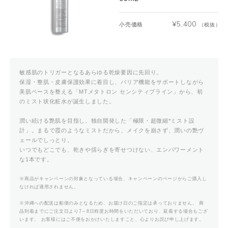
¥
5,400
小売価格
（税抜）
敏感肌のトリガーとなるあらゆる乾燥要因に先回り。
保湿・整肌・皮膚保護効果に着目し、バリア機能をサポートしながら
美肌ベースを整える「MTメタトロン センシティブライン」から、初
のミスト状化粧水が誕生しました。
潤い続ける艶肌を目指し、独自開発した「極限・超微細*ミスト設
計」。まるで霞のようなミストだから、メイクを崩さず、潤いの艶ヴ
ェールでしっとり。
いつでもどこでも、乾きや揺らぎを寄せつけない、エンパワーメント
な1本です。
※商品がキャンペーンの対象となっている場合、キャンペーンのページからご購入し
なければ適用されません。
※沖縄への配送は船便のみとなるため、お届け日のご指定は承っておりません。 商
品到着までにご注文日より7～8日程度お時間をいただいており、延着する場合もござ
います。 お客様にはご不便をおかけいたしますこと、心よりお詫び申し上げます。