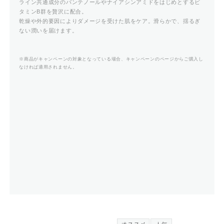
ライン共通成分のパンテノールやナイアシンアミドをはじめとするビ
タミンB群を贅沢に配合。
乾燥や外的要因によりダメージを受けた肌をケア。滑らかで、揺るぎ
ない潤いを届けます。
※商品がキャンペーンの対象となっている場合、キャンペーンのページからご購入し
なければ適用されません。