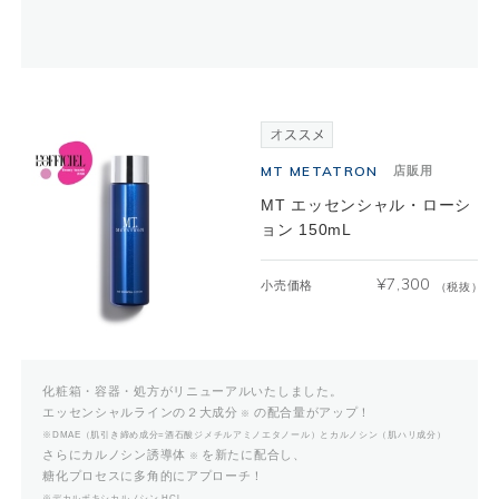
MT METATRON
店販用
MT エッセンシャル・ローシ
ョン 150mL
¥
7,300
小売価格
（税抜）
化粧箱・容器・処方がリニューアルいたしました。
エッセンシャルラインの２大成分
の配合量がアップ！
※
※DMAE（肌引き締め成分=酒石酸ジメチルアミノエタノール）とカルノシン（肌ハリ成分）
さらにカルノシン誘導体
を新たに配合し、
※
糖化プロセスに多角的にアプローチ！
※デカルボキシカルノシン HCl