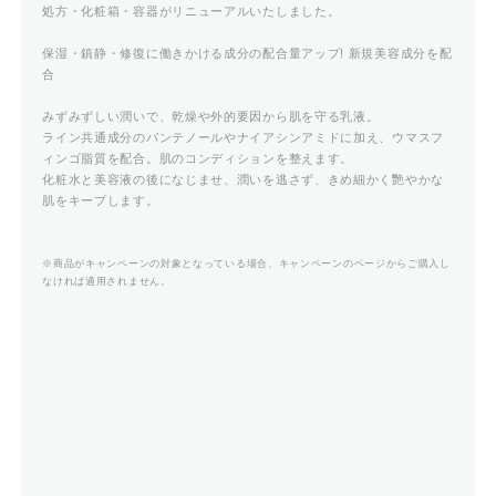
処方・化粧箱・容器がリニューアルいたしました。
保湿・鎮静・修復に働きかける成分の配合量アップ! 新規美容成分を配
合
みずみずしい潤いで、乾燥や外的要因から肌を守る乳液。
ライン共通成分のパンテノールやナイアシンアミドに加え、ウマスフ
ィンゴ脂質を配合。肌のコンディションを整えます。
化粧水と美容液の後になじませ、潤いを逃さず、きめ細かく艷やかな
肌をキープします。
※商品がキャンペーンの対象となっている場合、キャンペーンのページからご購入し
なければ適用されません。