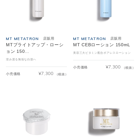
MT METATRON
MT METATRON
店販用
店販用
MTブライトアップ・ローシ
MT CEBローション 150mL
ョン 150…
美容三大ビタミン配合ポアレスローション
澄み渡る無垢な白肌へ
¥
7,300
小売価格
（税抜）
¥
7,300
小売価格
（税抜）