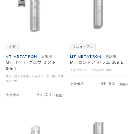
MT METATRON
MT METATRON
店販用
店販用
MT リペア グロウ ミスト
MT コントア セラム 30mL
60mL
上質で滑らか、 揺るぎない潤肌
乾き、揺らぎを感じたお肌に。潤い重ねて持
続する艶。
¥
6,300
小売価格
（税抜）
¥
5,400
小売価格
（税抜）