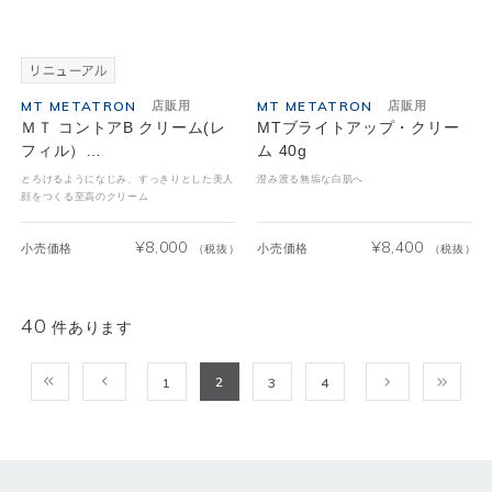
MT METATRON
MT METATRON
店販用
店販用
ＭＴ コントアB クリーム(レ
MTブライトアップ・クリー
フィル）…
ム 40g
とろけるようになじみ、すっきりとした美人
澄み渡る無垢な白肌へ
顔をつくる至高のクリーム
¥
8,000
¥
8,400
小売価格
小売価格
（税抜）
（税抜）
40
件あります
2
1
3
4