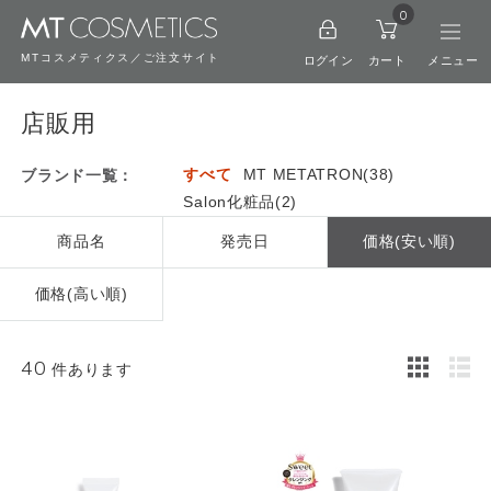
0
MTコスメティクス／ご注文サイト
ログイン
カート
店販用
すべて
MT METATRON(38)
ブランド一覧：
Salon化粧品(2)
商品名
発売日
価格(安い順)
価格(高い順)
40
件あります