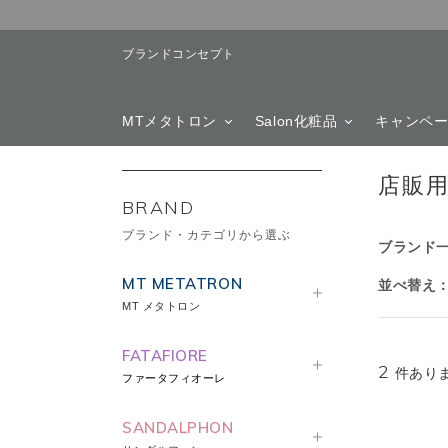
ブランドコンセプト
MTメタトロン
Salon化粧品
キャンペ
店販
BRAND
ブランド・カテゴリから選ぶ
ブランド
MT METATRON
並べ替え
MT メタトロン
FATAFIORE
2
件あり
ファータフィオーレ
SANDALPHON