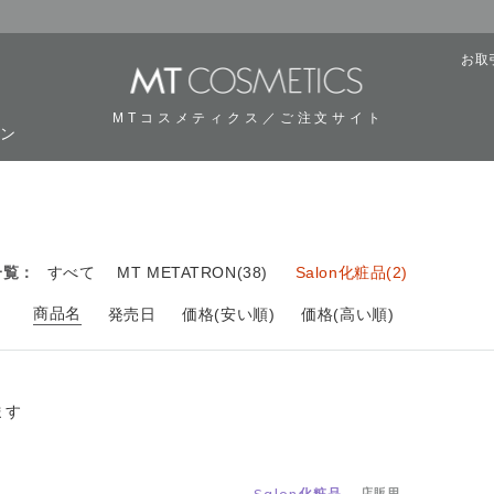
お取
MTコスメティクス／ご注文サイト
ーン
用
一覧：
すべて
MT METATRON(38)
Salon化粧品(2)
商品名
：
発売日
価格(安い順)
価格(高い順)
ます
Salon化粧品
店販用