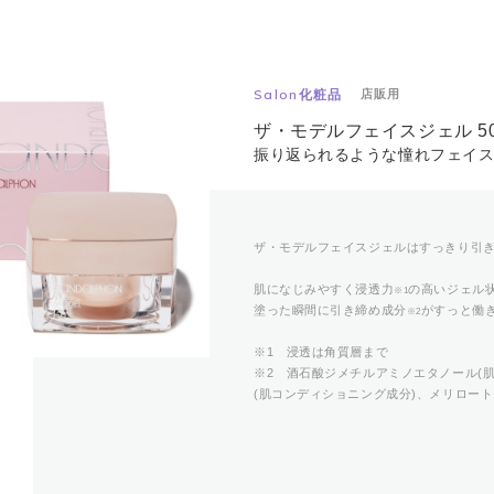
Salon化粧品
店販用
ザ・モデルフェイスジェル 50
振り返られるような憧れフェイ
ザ・モデルフェイスジェルはすっきり引
肌になじみやすく浸透力
の高いジェル
※1
塗った瞬間に引き締め成分
がすっと働
※2
※1 浸透は角質層まで
※2 酒石酸ジメチルアミノエタノール(
(肌コンディショニング成分)、メリロート