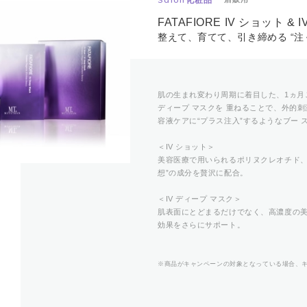
FATAFIORE IV ショット &
整えて、育てて、引き締める “注
肌の生まれ変わり周期に着目した、1ヵ月ご
ディープ マスクを 重ねることで、外的
容液ケアに“プラス注入”するようなブー
＜IV ショット＞
美容医療で用いられるポリヌクレオチド、
想”の成分を贅沢に配合。
＜IV ディープ マスク＞
肌表面にとどまるだけでなく、高濃度の
効果をさらにサポート。
※商品がキャンペーンの対象となっている場合、