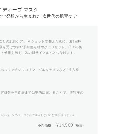
 IV ディープ マスク
ぐ ”発想から生まれた 次世代の肌育ケア
との肌育ケア。IV ショットで整えた肌に、週1回IV
刺激を受けやすい肌状態を穏やかにリセット。日々の美
 スト効果を与え、次の肌サイクルへとつなげます。
ホスファチジルコリン、グルタチオンなど “注入発
美容成分を角質層まで効率的に届けることで、美容液の
キャンペーンのページからご購入しなければ適用されません。
¥
14,500
小売価格
（税抜）