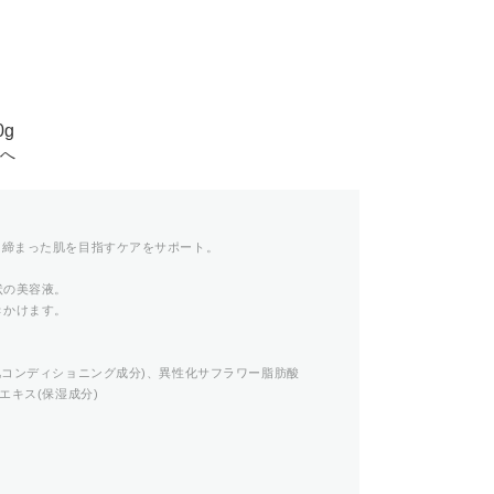
g
スへ
き締まった肌を目指すケアをサポート。
状の美容液。
きかけます。
肌コンディショニング成分)、異性化サフラワー脂肪酸
エキス(保湿成分)