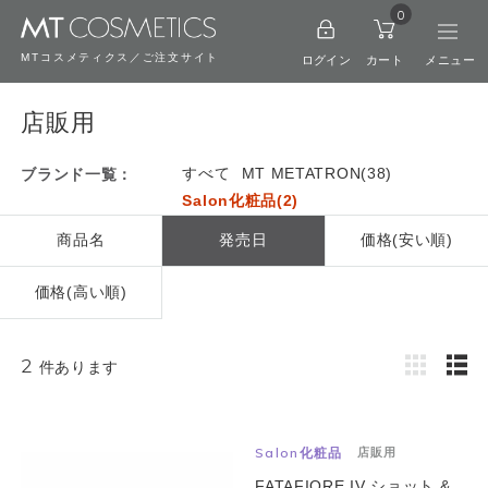
0
MTコスメティクス／ご注文サイト
ログイン
カート
店販用
すべて
MT METATRON(38)
ブランド一覧：
Salon化粧品(2)
商品名
発売日
価格(安い順)
価格(高い順)
2
件あります
Salon化粧品
店販用
FATAFIORE IV ショット &