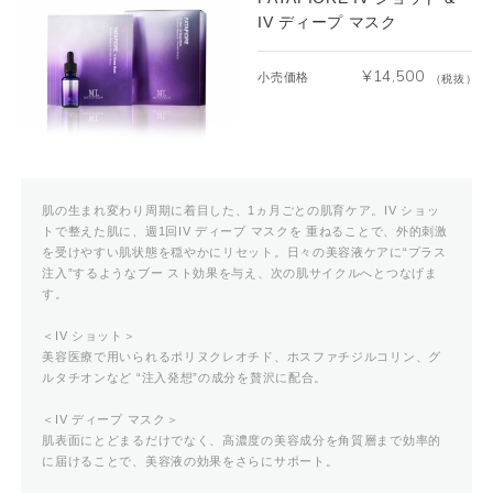
IV ディープ マスク
¥
14,500
小売価格
（税抜）
肌の生まれ変わり周期に着目した、1ヵ月ごとの肌育ケア。IV ショッ
トで整えた肌に、週1回IV ディープ マスクを 重ねることで、外的刺激
を受けやすい肌状態を穏やかにリセット。日々の美容液ケアに“プラス
注入”するようなブー スト効果を与え、次の肌サイクルへとつなげま
す。
＜IV ショット＞
美容医療で用いられるポリヌクレオチド、ホスファチジルコリン、グ
ルタチオンなど “注入発想”の成分を贅沢に配合。
＜IV ディープ マスク＞
肌表面にとどまるだけでなく、高濃度の美容成分を角質層まで効率的
に届けることで、美容液の効果をさらにサポート。