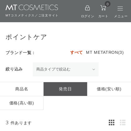
0
MTコスメティクス／ご注文サイト
ログイン
カート
ポイントケア
すべて
MT METATRON(3)
ブランド一覧：
絞り込み
商品名
発売日
価格(安い順)
価格(高い順)
3
件あります