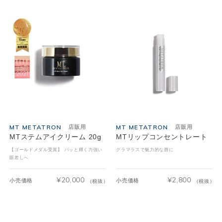
MT METATRON
MT METATRON
店販用
店販用
MTステムアイクリーム 20g
MTリップコンセントレート
【ゴールドメダル受賞】 パッと輝く力強い
グラマラスで魅力的な唇に
眼差しへ
¥
20,000
¥
2,800
小売価格
小売価格
（税抜）
（税抜）