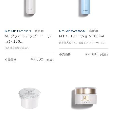
MT METATRON
MT METATRON
店販用
店販用
MTブライトアップ・ローシ
MT CEBローション 150mL
ョン 150…
美容三大ビタミン配合ポアレスローション
澄み渡る無垢な白肌へ
¥
7,300
小売価格
（税抜）
¥
7,300
小売価格
（税抜）