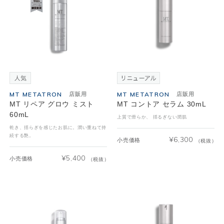
MT METATRON
MT METATRON
店販用
店販用
MT リペア グロウ ミスト
MT コントア セラム 30mL
60mL
上質で滑らか、 揺るぎない潤肌
乾き、揺らぎを感じたお肌に。潤い重ねて持
続する艶。
¥
6,300
小売価格
（税抜）
¥
5,400
小売価格
（税抜）