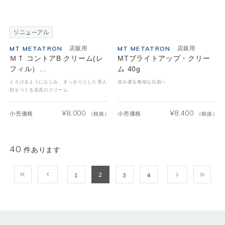
MT METATRON
MT METATRON
店販用
店販用
ＭＴ コントアB クリーム(レ
MTブライトアップ・クリー
フィル）…
ム 40g
とろけるようになじみ、すっきりとした美人
澄み渡る無垢な白肌へ
顔をつくる至高のクリーム
¥
8,000
¥
8,400
小売価格
小売価格
（税抜）
（税抜）
40
件あります
2
1
3
4