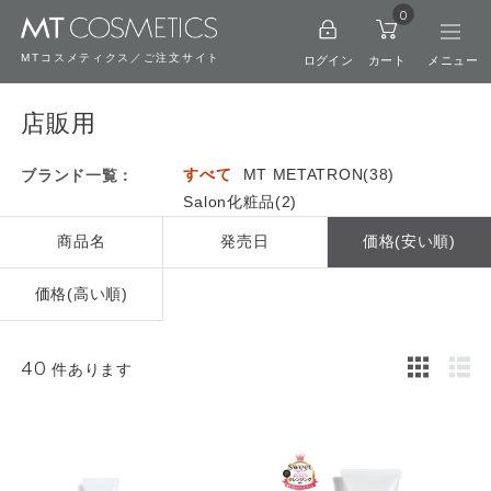
0
MTコスメティクス／ご注文サイト
ログイン
カート
店販用
すべて
MT METATRON(38)
ブランド一覧：
Salon化粧品(2)
商品名
発売日
価格(安い順)
価格(高い順)
40
件あります