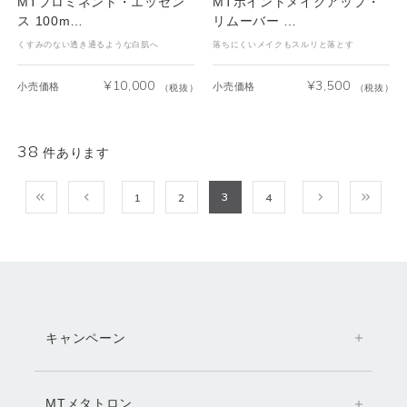
MTプロミネント・エッセン
MTポイントメイクアップ・
ス 100m…
リムーバー …
くすみのない透き通るような白肌へ
落ちにくいメイクもスルリと落とす
¥
10,000
¥
3,500
小売価格
小売価格
（税抜）
（税抜）
38
件あります
3
1
2
4
キャンペーン
MTメタトロン