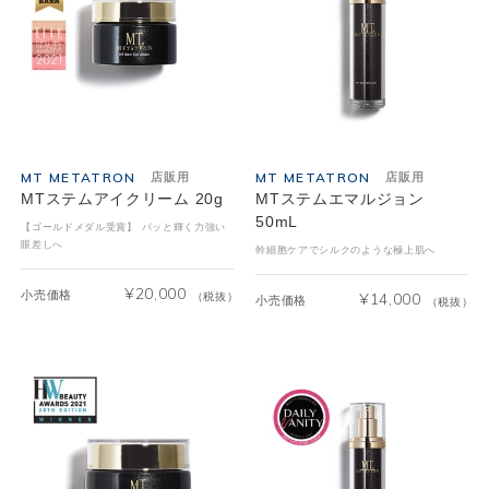
MT METATRON
MT METATRON
店販用
店販用
MTステムアイクリーム 20g
MTステムエマルジョン
50mL
【ゴールドメダル受賞】 パッと輝く力強い
眼差しへ
幹細胞ケアでシルクのような極上肌へ
¥
20,000
小売価格
（税抜）
¥
14,000
小売価格
（税抜）