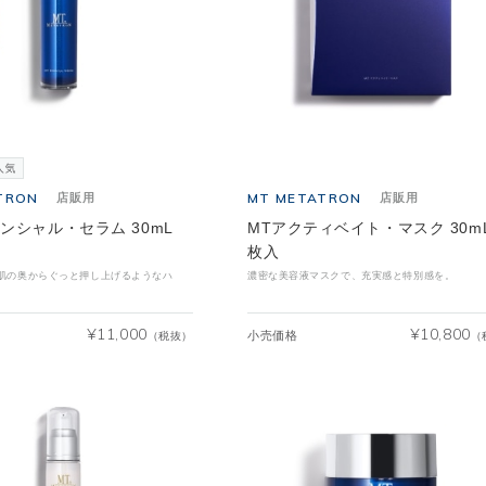
TRON
MT METATRON
店販用
店販用
センシャル・セラム 30mL
MTアクティベイト・マスク 30mL
枚入
肌の奥からぐっと押し上げるようなハ
濃密な美容液マスクで、充実感と特別感を。
¥
11,000
¥
10,800
小売価格
（税抜）
（