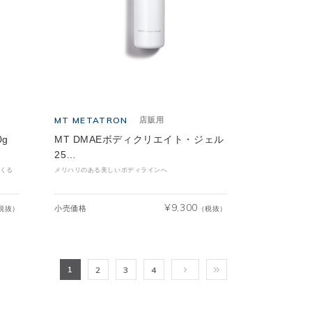
MT METATRON
店販用
g
MT DMAEボディクリエイト・ジェル
25…
くる
メリハリのある美しいボディラインへ
¥
9,300
小売価格
税抜）
（税抜）
1
2
3
4