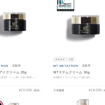
TRON
MT METATRON
店販用
店販用
アイクリーム 20g
MTステムクリーム 30g
ル受賞】 パッと輝く力強い眼差しへ
幹細胞ケアでシルクのような極上肌へ
¥
20,000
¥
18,000
小売価格
（税抜）
（