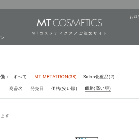
お取
MTコスメティクス／ご注文サイト
ーン
用
一覧：
すべて
MT METATRON(38)
Salon化粧品(2)
価格(高い順)
：
商品名
発売日
価格(安い順)
ります