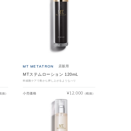
MT METATRON
店販用
MTステムローション 120mL
幹細胞ケアで奥から押し上がるようなハリ
¥
12,000
小売価格
税抜）
（税抜）