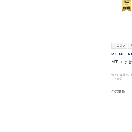
MT META
MT エッ
驚きの浸透力。
リ・弾力
小売価格