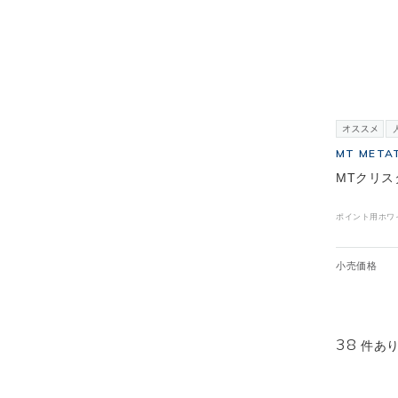
MT META
MTクリス
ポイント用ホワ
小売価格
38
件あ