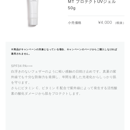
MT プロテクトUVジェル
50g
¥
4,000
小売価格
（税抜）
※商品がキャンペーンの対象となっている場合、キャンペーンのページからご購入しなければ
適用されません。
SPF34 PA+++
白浮きのないフェザーのように軽い感触の日焼け止めです。真夏の紫
外線でも十分な防御力を発揮し、年間を通した光老化からしっかり肌
を守ります。
さらにビタミン C、ビタミン E 配合で紫外線によって発生する活性酸
素の酸化ダメージから肌をプロテクトします。