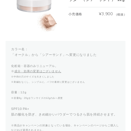
¥
3,900
小売価格
（税抜）
カラー名：
「オークル」から「シアーサンド」へ変更になりました
化粧箱・容器のみリニューアル。
※
成分・効果の変更はございません
※中枠の穴のサイズを大きくしました
※刺繍をなくし、シンプルに。パフの素材に変更はございません
容量：12g
※容量8g・20gをワンサイズの12gのみへ変更
SPF10 PA+
肌の酸化を防ぎ、きめ細かいパウダーでつるさら肌を持続させます。
※商品がキャンペーンの対象となっている場合、キャンペーンのページからご購入し
なければ適用されません。