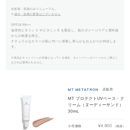
化粧箱・容器のみリニューアル。
※
成分・効果の変更はございません
SPF26 PA++
油溶性ビタミン C やビタミン E を配合し、肌のダメージケアと紫外線
からの保護を両立。
ナチュラルなカラーが肌に均一に密着し滑らかな仕上がりが持続しま
す。
※商品がキャンペーンの対象となっている場合、キャンペーンのページからご購入し
なければ適用されません。
MT METATRON
店販用
MT プロテクトUVベース・ク
リーム（ヌーディーサンド）
30mL
¥
4,800
小売価格
（税抜）