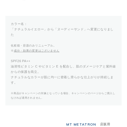
カラー名：
「ナチュラルイエロー」から「ヌーディーサンド」へ変更になりまし
た
化粧箱・容器のみリニューアル。
※
成分・効果の変更はございません
SPF26 PA++
油溶性ビタミン C やビタミン E を配合し、肌のダメージケアと紫外線
からの保護を両立。
ナチュラルなカラーが肌に均一に密着し滑らかな仕上がりが持続しま
す。
※商品がキャンペーンの対象となっている場合、キャンペーンのページからご購入し
なければ適用されません。
MT METATRON
店販用