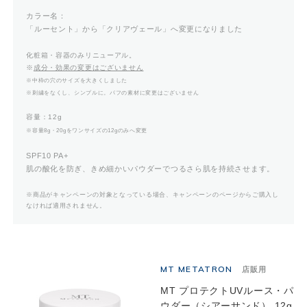
カラー名：
「ルーセント」から「クリアヴェール」へ変更になりました
化粧箱・容器のみリニューアル。
※
成分・効果の変更はございません
※中枠の穴のサイズを大きくしました
※刺繍をなくし、シンプルに。パフの素材に変更はございません
容量：12g
※容量8g・20gをワンサイズの12gのみへ変更
SPF10 PA+
肌の酸化を防ぎ、きめ細かいパウダーでつるさら肌を持続させます。
※商品がキャンペーンの対象となっている場合、キャンペーンのページからご購入し
なければ適用されません。
MT METATRON
店販用
MT プロテクトUVルース・パ
ウダー（シアーサンド） 12g