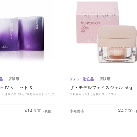
粧品
Salon化粧品
店販用
店販用
RE IV ショット &…
ザ・モデルフェイスジェル 50g
引き締める “注ぐ ”発想から生まれた 次
振り返られるような憧れフェイスへ
¥
14,500
¥
4,000
小売価格
（税抜）
（