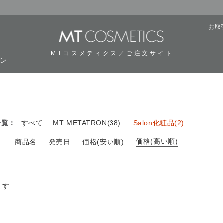
お取
MTコスメティクス／ご注文サイト
ーン
用
一覧：
すべて
MT METATRON(38)
Salon化粧品(2)
価格(高い順)
：
商品名
発売日
価格(安い順)
ます