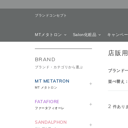
ブランドコンセプト
MTメタトロン
Salon化粧品
キャンペ
店販
BRAND
ブランド・カテゴリから選ぶ
ブランド
MT METATRON
並べ替え
MT メタトロン
FATAFIORE
2
件あり
ファータフィオーレ
SANDALPHON