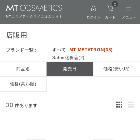
0
MTコスメティクス／ご注文サイト
ログイン
カート
店販用
すべて
MT METATRON(38)
ブランド一覧：
Salon化粧品(2)
商品名
発売日
価格(安い順)
価格(高い順)
38
件あります