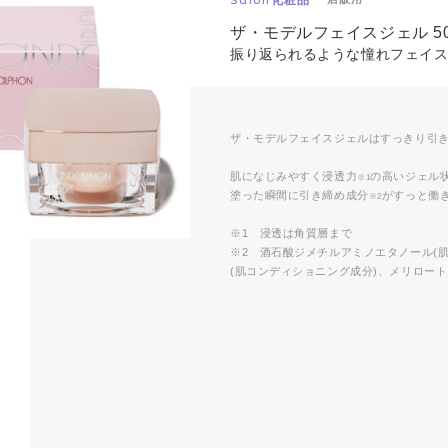
ザ・モデルフェイスジェル 50
振り返られるような憧れフェイ
ザ・モデルフェイスジェルはすっきり引
肌になじみやすく浸透力
の高いジェル
※1
塗った瞬間に引き締め成分
がすっと働
※2
※1 浸透は角質層まで
※2 酒石酸ジメチルアミノエタノール(
(肌コンディショニング成分)、メリロート