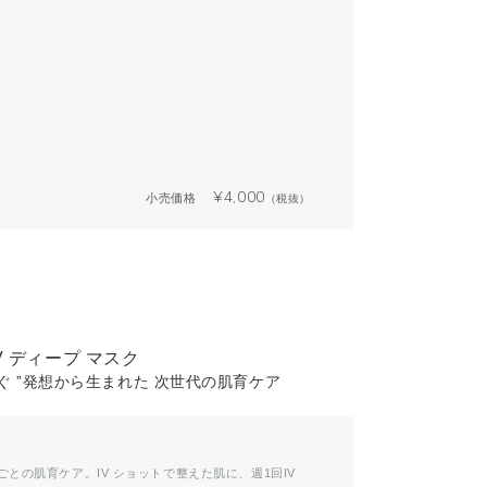
¥
4,000
小売価格
（税抜）
 IV ディープ マスク
ぐ ”発想から生まれた 次世代の肌育ケア
との肌育ケア。IV ショットで整えた肌に、週1回IV