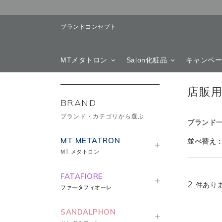
ブランドコンセプト
MTメタトロン
Salon化粧品
キャンペ
店販
BRAND
ブランド・カテゴリから選ぶ
ブランド
MT METATRON
並べ替え
MT メタトロン
FATAFIORE
2
件あり
ファータフィオーレ
SANDALPHON