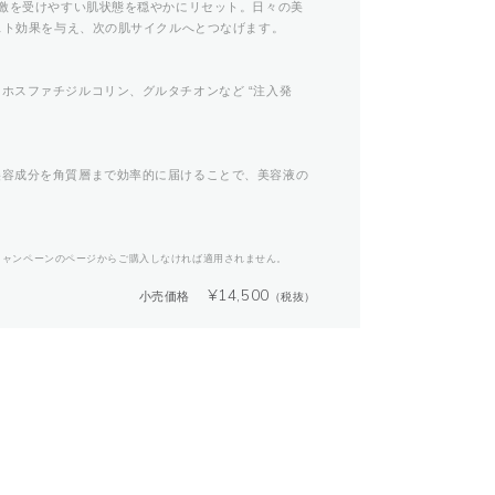
刺激を受けやすい肌状態を穏やかにリセット。日々の美
 スト効果を与え、次の肌サイクルへとつなげます。
ホスファチジルコリン、グルタチオンなど “注入発
美容成分を角質層まで効率的に届けることで、美容液の
キャンペーンのページからご購入しなければ適用されません。
¥
14,500
小売価格
（税抜）