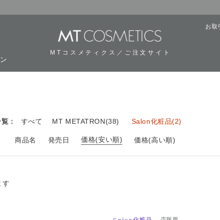
お取
MTコスメティクス／ご注文サイト
ーン
用
一覧：
すべて
MT METATRON(38)
Salon化粧品(2)
価格(安い順)
：
商品名
発売日
価格(高い順)
ます
Salon化粧品
店販用