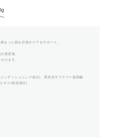
g
スへ
き締まった肌を目指すケアをサポート。
状の美容液。
きかけます。
肌コンディショニング成分)、異性化サフラワー脂肪酸
エキス(保湿成分)