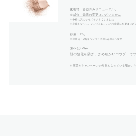
化粧箱・容器のみリニューアル。
※
成分・効果の変更はございません
※中枠の穴のサイズを大きくしました
※刺繍をなくし、シンプルに。パフの素材に変更はござ
容量：12g
※容量8g・20gをワンサイズの12gのみへ変更
SPF10 PA+
肌の酸化を防ぎ、きめ細かいパウダーで
※商品がキャンペーンの対象となっている場合、