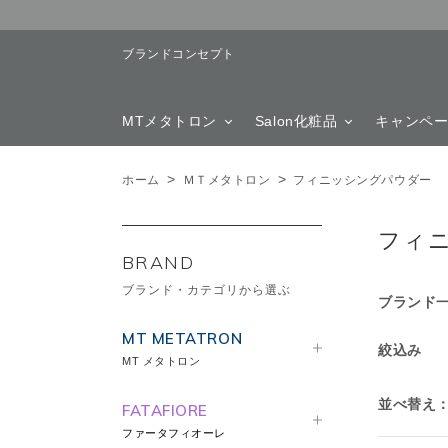
ブランドコンセプト
MTメタトロン
Salon化粧品
キャンペ
>
>
ホーム
ＭＴメタトロン
フィニッシングパウダー
フィ
BRAND
ブランド・カテゴリから選ぶ
ブランド
MT METATRON
絞込み
MT メタトロン
並べ替え
FATAFIORE
ファータフィオーレ