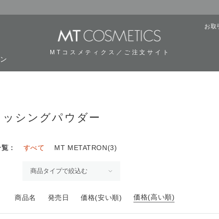
お取
MTコスメティクス／ご注文サイト
ーン
ニッシングパウダー
一覧：
すべて
MT METATRON(3)
価格(高い順)
：
商品名
発売日
価格(安い順)