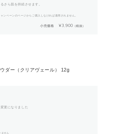
つるさら肌を持続させます。
キャンペーンのページからご購入しなければ適用されません。
¥
3,900
小売価格
（税抜）
ウダー（クリアヴェール） 12g
へ変更になりました
いません