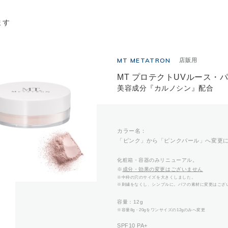
ます
MT METATRON
店販用
MT プロテクトUVルース・パ
美容成分『カルノシン』配合
カラー名：
「ピンク」から「ピンクパール」へ変更
化粧箱・容器のみリニューアル。
※
成分・効果の変更はございません
※中枠の穴のサイズを大きくしました。
※刺繍をなくし、シンプルに。パフの素材に変更はござ
容量：12g
※容量8g・20gをワンサイズの12gのみへ変更
SPF10 PA+