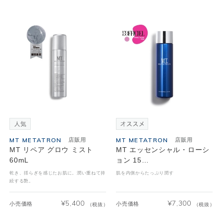
MT METATRON
MT METATRON
店販用
店販用
MT リペア グロウ ミスト
MT エッセンシャル・ローシ
60mL
ョン 15…
乾き、揺らぎを感じたお肌に。潤い重ねて持
肌を内側からたっぷり潤す
続する艶。
¥
5,400
¥
7,300
小売価格
小売価格
（税抜）
（税抜）